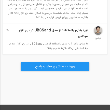
پلاستیک خاک، اندرکنش شاتکریت با دیواره خاک، ساخت مرحله‌ای تونل
که در سایت این نرم‌افزار بصورت پکیج و شامل سایر نرم‌افزار های دیگری
NATM به‌صورت کامل آموزش داده‌شده است
است که به آنها نیازی ندارم و همچنین قیمت آن برای یک دانشجو بسیار
بسیار زیاد است. لذا خواهشمندم در صورت امکان فقط نرم افزار slide3 را
3- مدل‌سازی سه‌بعدی دیوارهای خاک مسلح با روش ترکیبی انکرو نیل
با قیمت دانشجویی برای فروش قرار دهید. با تشکر
توضیحات:
لایه بندی بااستفاده از مدل UBCSand در نرم افزار
میداس
در این آموزش به مدل‌سازی سه‌بعدی دیوارهای خاک مسلح به روش نیل و
0پاسخ
با سلام. داخل لایه بندی بااستفاده از مدل UBCSand در نرم افزار میداس
انکر پرداخته می‌شود. مدل‌سازی شامل مدل‌سازی المان‌های خاک به‌صورت
چه اطلاعاتی از خاک لازمه که وارد بشه؟
سه‌بعدی Solid و نیل به‌صورت سازه‌ای Truss، المان کانکتور برای
شبیه‌سازی رفتار قسمت طول آزاد انکر، محاسبه سختی محوری طول آزاد
ورود به بخش پرسش و پاسخ
انکرها، مدل‌سازی شاتکریت، اندرکنش شاتکریت با خاک، اندرکنش نیل و
انکر با خاک، ساخت مرحله‌ای خاک‌برداری با تکنیک Model cahnge
هست. لازم به ذکر است در این مدل‌سازی معادل‌سازی سختی نیل و انکر
انجام‌نشده و همچنین قطر قسمت‌های حفاری به‌صورتی مدل‌سازی شده
است که قسمت تزریق در آن دیده نشده است. لذا در این مورد توجه کافی
را داشته باشید.