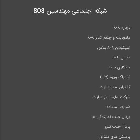
4-در این فیلم آموزشی مدلسازی استاتیکی سد خاکی با در نظر گرفتن فشار
شبکه اجتماعی مهندسین 808
ناشی از غلتکهای متراکم کننده لایه های خاک مورد بررسی قرار میگیرد. از
جمله موارد آموزشی شرح داده شده در این مجموعه ساخت مرحله ای،
درباره ۸۰۸
نحوه بارگذاری فشاری، نحوه تعریف مرزهای هیدرولیکی ، نحوه اعمال
ماموریت و چشم انداز ۸۰۸
تنشهای اولیه و موثر و تعریف وزن واحد حجم موثر از جمله موارد ذکر شده
اپلیکیشن ۸۰۸ پلاس
در این آموزش میباشد.
تماس با ما
۵-
فیلم آموزشی شبیه سازی هلیکال پایلهای در ABAQUS، بررسی همه
همکاری با ما
احتمالات در شبیه سازی و چالشهای پیش رو
اشتراک ویژه (vip)
کاربران عضو سایت
شرکت های عضو سایت
شرایط استفاده
پرتال جذب نمایندگی ها
پرتال جذب نیرو
پرسش های متداول