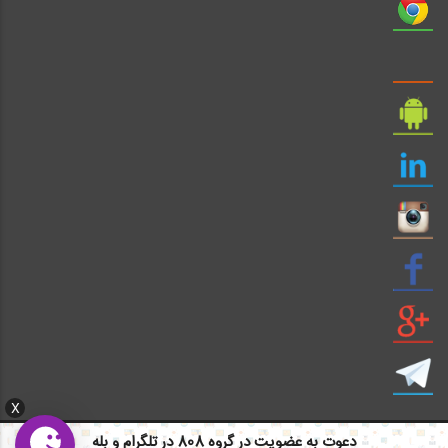
X
دعوت به عضویت در گروه 808 در تلگرام و بله