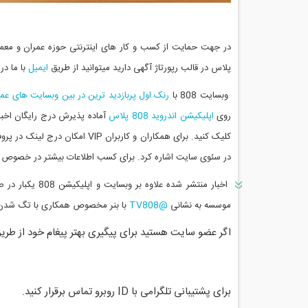
پلاس در قالب رپورتاژ آگهی داريد ميتوانيد از طريق
ايميل
با ما در
وبسایت 808 با
رنک اول پربازدید ترین در بین وبسایت های عم
روی
اپلیکیشن اندروید 808 پلاس
آماده پذیرش درج رایگان اخبا
کلیک کنید. برای همکاران و کاربران VIP امکان درج لینک در پروفایل به صورت فالو
در سئوی سایت اشاره کرد. برای کسب اطلاعات بیشتر در خصوص ش
اخبار منتشر شده علاوه بر وبسایت و اپلیکیشن 808 یکبار در صفحه اصلی اینستاگرامی موسسه به نشانی
موسسه به نشانی
@TV808
با بنر مخصوص همکاری با تگ شدن 
اگر عضو سایت هستید برای پیگیری بهتر پیغام خود از طریق
برای پشتیبانی تلگرامی با ID روبرو تماس برقرار کنید.