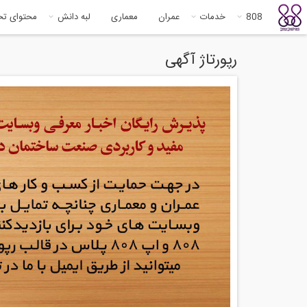
808
خدمات
عمران
معماری
لبه دانش
محتوای ت
رپورتاژ آگهی