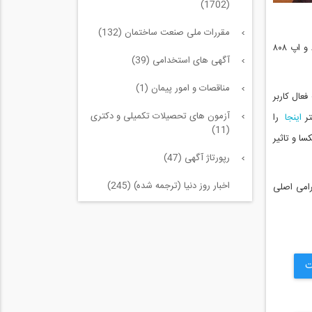
(1702)
مقررات ملی صنعت ساختمان (132)
در جهت حمايت از كسب و كار های اينترنتی حوزه عمران و معماری چنانچه تمايل به معرفی اپ يا وبسايت های خود برای بازديدكنندگان وبسايت ٨٠٨ و اپ ٨٠٨
آگهی های استخدامی (39)
مناقصات و امور پیمان (1)
روزانه از سایت و بیش از 1000 نصب فعال کاربر
آزمون های تحصیلات تکمیلی و دکتری
تر
اینجا
را
(11)
ا و تاثیر
رپورتاژ آگهی (47)
اخبار روز دنیا (ترجمه شده) (245)
رامی اصلی
سازه و زلزله و خاک (225)
مدیریت پروژه (55)
ت
معماری (544)
آب، راه، محیط زیست (91)