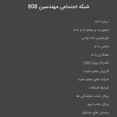
شبکه اجتماعی مهندسین 808
مستند ابرابزارها- تونل ها "SUPER...
درباره ۸۰۸
ماموریت و چشم انداز ۸۰۸
اپلیکیشن ۸۰۸ پلاس
تماس با ما
مستند بزرگراه اتوبان آلمان National...
همکاری با ما
اشتراک ویژه (vip)
کاربران عضو سایت
شرکت های عضو سایت
مستند جا به جایی های عظیم Giant...
شرایط استفاده
پرتال جذب نمایندگی ها
پرتال جذب نیرو
پرسش های متداول