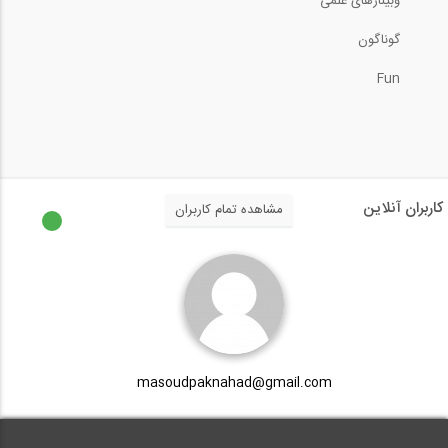
وبینارهای علمی
گوناگون
مستند ابرابزارها- سازه های بلند یا...
Fun
تصاویر آثار 10 معمار برجسته جهان
کاربران آنلاین
مشاهده تمام کاربران
مستند ابرابزارها- تونل ها "SUPER...
masoudpaknahad@gmail.com
مستند بزرگراه اتوبان آلمان National...