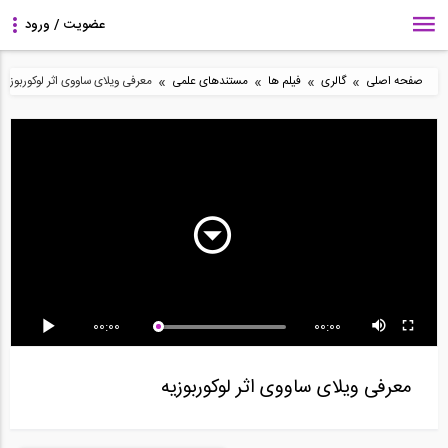
»
»
»
»
صفحه اصلی
گالری
فیلم ها
مستندهای علمی
معرفی ویلای ساووی اثر لوکوربوزیه
مستند عجاییب هفتگانه
مستند ساخت پل اورسند
مستند ابرابزارها- پل ها
جهان "یونان...
(قسمت دوم)
"SUPER...
00:00
00:00
ستند ساخت پل
مستند ابرابزارها- پل ها
مستند تونل هوشمند -
اورسند(قسمت سوم)
"SUPER...
پارت دوم
معرفی ویلای ساووی اثر لوکوربوزیه