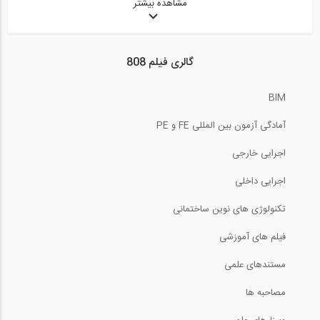
مشاهده بیشتر
مستند ابرابزارها- پل ها "SUPER...
گالری فیلم 808
BIM
مستند تونل هوشمند - پارت دوم
آمادگی آزمون بین المللی FE و PE
اجرایی خارجی
اجرایی داخلی
مستند ابرابزارها- سازه های بلند یا...
تکنولوژی های نوین ساختمانی
فیلم های آموزشی
مستندهای علمی
تحلیلی بر تخریب برج های دو قلوی تجارت...
مصاحبه ها
20:00