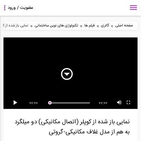
»
»
»
»
صفحه اصلی
گالری
فیلم ها
تکنولوژی های نوین ساختمانی
نمایی باز شده از کو
21:25
23:32
20:54
CTBUH 2014
CTBUH 2014
CTBUH 14th Annual
Shanghai Conference
Shanghai Conference
Awards - Yoram
-...
-...
Eilon...
00:00
00:00
18:35
16:35
15:02
CTBUH 2015 New
CTBUH 2014
CTBUH Video
نمایی باز شده از کوپلر (اتصال مکانیکی) دو میلگرد
York Conference...
Shanghai Conference
Interview - Michael...
Design...
به هم از مدل غلاف مکانیکی-گروتی