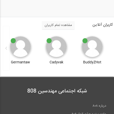
کاربران آنلاین
مشاهده تمام کاربران
Germantaw
Cadyvak
BuddyZHot
شبکه اجتماعی مهندسین 808
درباره ۸۰۸
ماموریت و چشم انداز ۸۰۸