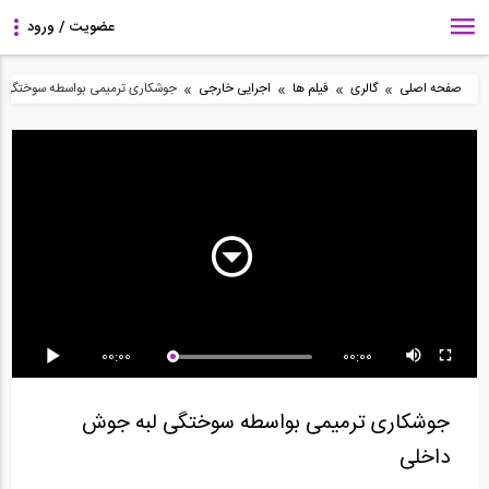
»
»
»
»
صفحه اصلی
گالری
فیلم ها
اجرایی خارجی
جوشکاری ترمیمی بواسطه سوختگی 
فیلم آموزش دیتلینگ و
آزمایش بادبند کمانش
فیلم آموزش دیتلینگ و
ساخت و تولید اسکلت...
تاب یا BRB
ساخت و تولید اسکلت...
00:00
00:00
میراگر جرمی (TMD)
فیلم تفسیر رفتار اتصالات
معرفی جداساز لرزه ای
عظیم 730 تنی بر فراز...
در سازه های...
خطی شرکت THK ژاپن
جوشکاری ترمیمی بواسطه سوختگی لبه جوش
داخلی