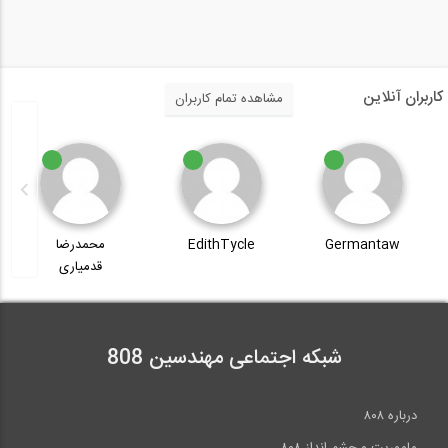
کاربران آنلاین
مشاهده تمام کاربران
Germantaw
EdithTycle
محمدرضا
قدمیاری
شبکه اجتماعی مهندسین 808
درباره ۸۰۸
ماموریت و چشم انداز ۸۰۸