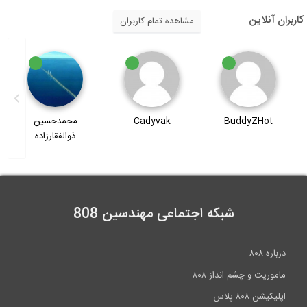
کاربران آنلاین
مشاهده تمام کاربران
BuddyZHot
Cadyvak
محمدحسین
et
ذوالفقارزاده
شبکه اجتماعی مهندسین 808
درباره ۸۰۸
ماموریت و چشم انداز ۸۰۸
اپلیکیشن ۸۰۸ پلاس