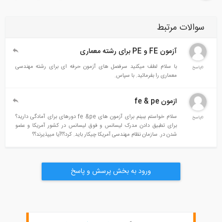
سوالات مرتبط
آزمون FE و PE برای رشته معماری
با سلام لطف میکنید سرفصل های آزمون حرفه ای برای رشته مهندسی
0پاسخ
معماری را بفرمائید. با سپاس.
ازمون fe & pe
سلام خواستم ببینم برای آزمون های fe &pe دورهای برای آمادگی دارید؟
0پاسخ
برای تطبیق دادن مدرک لیسانس و فوق لیسانس در کشور آمریکا و عضو
شدن در. سازمان نظام مهندسی آمریکا چیکار باید. کرد؟؟آیا میپذیرند؟؟
ورود به بخش پرسش و پاسخ