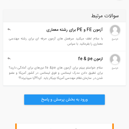
سوالات مرتبط
آزمون FE و PE برای رشته معماری
با سلام لطف میکنید سرفصل های آزمون حرفه ای برای رشته مهندسی
0پاسخ
معماری را بفرمائید. با سپاس.
ازمون fe & pe
سلام خواستم ببینم برای آزمون های fe &pe دورهای برای آمادگی دارید؟
0پاسخ
برای تطبیق دادن مدرک لیسانس و فوق لیسانس در کشور آمریکا و عضو
شدن در. سازمان نظام مهندسی آمریکا چیکار باید. کرد؟؟آیا میپذیرند؟؟
ورود به بخش پرسش و پاسخ