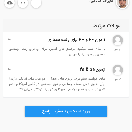
علیرضا صالحین
سوالات مرتبط
آزمون FE و PE برای رشته معماری
با سلام لطف میکنید سرفصل های آزمون حرفه ای برای رشته مهندسی
0پاسخ
معماری را بفرمائید. با سپاس.
ازمون fe & pe
سلام خواستم ببینم برای آزمون های fe &pe دورهای برای آمادگی دارید؟
0پاسخ
برای تطبیق دادن مدرک لیسانس و فوق لیسانس در کشور آمریکا و عضو
شدن در. سازمان نظام مهندسی آمریکا چیکار باید. کرد؟؟آیا میپذیرند؟؟
ورود به بخش پرسش و پاسخ