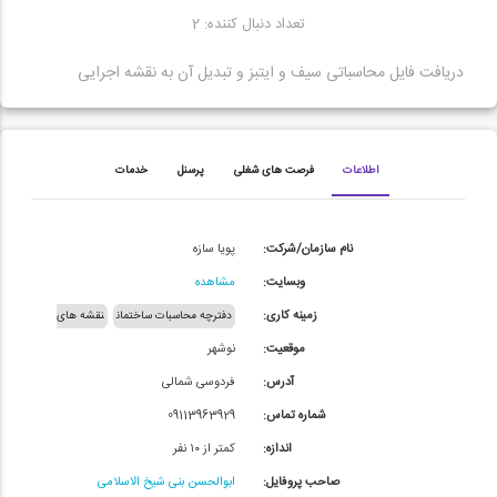
تعداد دنبال کننده: 2
دریافت فایل محاسباتی سیف و ایتبز و تبدیل آن به نقشه اجرایی
اطلاعات
فرصت های شغلی
پرسنل
خدمات
نام سازمان/شرکت:
پویا سازه
وبسایت:
مشاهده
زمینه کاری:
دفترچه محاسبات ساختمان
نقشه‌ های
موقعیت:
نوشهر
اجرایی ( فاز ۲)
آدرس:
فردوسی شمالی
شماره تماس:
09113963929
اندازه:
کمتر از ۱۰ نفر
صاحب پروفایل:
ابوالحسن بنی شیخ الاسلامی