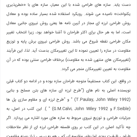
دست یابد. سازه های طراحی شده با این معیار، سازه های با «خطرپذیری
یکنواخت» نامیده می شوند. رویکرد استفاده شده بسیار ساده بوده و معادل
روش طراحی لرزه ای مجاز در آیین نامه ها یعنی روش نیروی جانبی معادل
است، اما به هر حال برای اکثر طراحان نا آشنا خواهد بود، زیرا انتخاب تغییر
مکان طراحی نقطه شروع می باشد. روش طراحی نیروی برش پایه و توزیع
مقاومت در سازه را تعیین نموده تا این تغییرمکان بدست آید. لذا، این فرآیند
(تغییرمکان های منتهی شده به مقاومت) برخلاف طراحی سنتی بوده که در آن
مقاومت به تعیین تغییرمکان منجر می گردد.
در واقع، این کتاب مستقیماً متوجه طراحان سازه بوده و در ادامه دو کتاب قبلی
نویسنده اصلی به نام های ("طرح لرزه ای سازه های بتن مسلح و بنایی
(T.Paulay, John Wiley 1992) " و "طرح لرزه ای و مقاوم سازی پل ها
(F.Seible و G.M.Calvi, John Wiley 1992) " ). این کتب در اصل، به
جزئیات طراحی و توزیع نیروی مربوط به سازه های مورد اشاره می پردازد. اگر
چه تأکید اصلی در این کتب بر روی فلسفه طراحی لرزه ای از نظر ملاحظات
طراحی ظرفیت بوده، اما بطور مقایسه ای کمی هم به بررسی تراز بهینه مقاومت