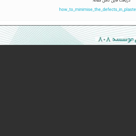
دریافت فایل کامل مقاله:‌
how_to_minimise_the_defects_in_plaste