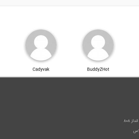
Cadyvak
BuddyZHot
.
ز ۸۰۸