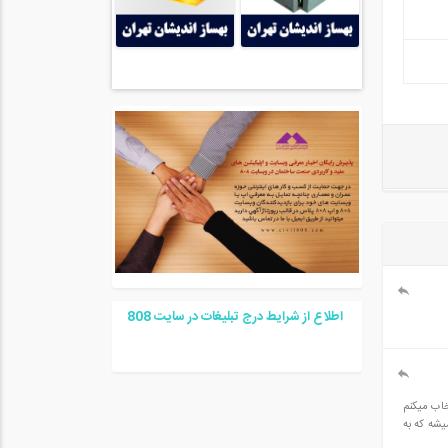
اطلاع از شرایط درج تبلیغات در سایت
08
8
شتم در شروع کار با نرم افزار safe 8.1 زمانی که در دستور draw slab، By center رو انتخاب میکنم
ضلاع تعیین شده کلیک میکنم، ارور out of range 9، subscript out of range ظاهر میشه که به