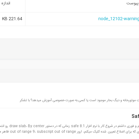
پیوست
اندازه
221.64 KB
node_12102-warning_
ات موتورخانه و دیگ بخار موجود است یا کسی به صورت خصوصی آموزش میدهد؟ با تشکر
عرض سلام و خسته نباشید خدمت مهندسین گرامی. سوال مهم و فوری دا
و به x dimention و y dimention عدد میدم، و روی مرکزی که برای ا