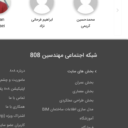
سین
محمدحسین
ابراهیم فرحانی
an
رزاده
کریمی
نژاد
aei
شبکه اجتماعی مهندسین 808
درباره ۸۰۸
بخش های سایت
ماموریت و چشم اندا
بخش عمران
اپلیکیشن ۸۰۸ پلاس
بخش معماری
تماس با ما
بخش طراحی عملکردی
همکاری با ما
مدل سازی اطلاعات ساختمان BIM
اشتراک ویژه (vip)
آموزشگاه
کاربران عضو سای
فروشگاه