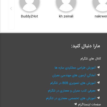
BuddyZHot
kh zeinali
nakrwe
مارا دنبال کنید:
کانال های تلگرام
آموزش طراحی عملکردی سازه ها
آمادگی آزمون های مهندسی عمران
آموزش های تصویری 808 در تلگرام
معرفی کتب عمران و معماری در تلگرام
آموزش های تخصصی معماری در تلگرام
صفحات اینستاگرام