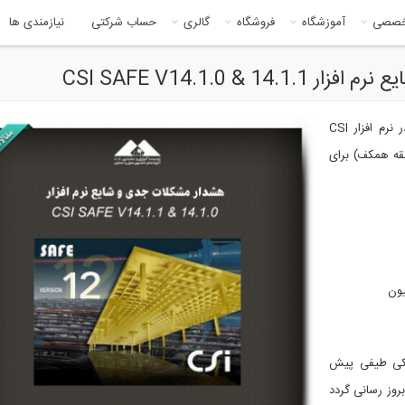
خصصی
آموزشگاه
فروشگاه
گالری
حساب شرکتی
نیازمندی ها
CSI SAFE V14.1.0 
برخی مشکلات جدی در نتایج برخی مدل‌های ساخته شده در نرم افزار CSI
ه (طبقه همکف) برای
یون
میکی طیفی پیش
ید. بنابراین، نرم افزار باید به نسخه بالاتری مانند V14.2.0 بروز رسانی گردد