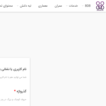
808
خدمات
عمران
معماری
لبه دانش
محتوای ت
نام کاربری یا نشانی
شما می توانید هم با نام کار
گذرواژه
*
حروف کوچک و بزرگ در رمز و