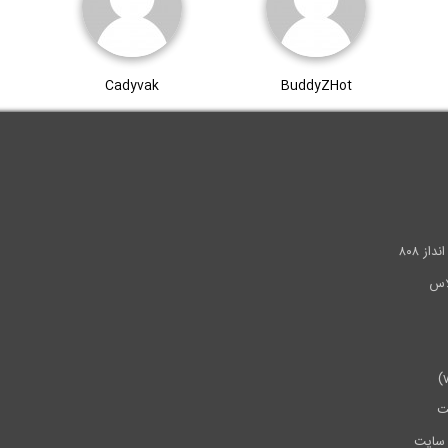
Cadyvak
BuddyZHot
.
ز ۸۰۸
ت
سایت