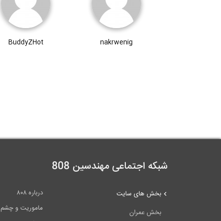
BuddyZHot
nakrwenig
شبکه اجتماعی مهندسین 808
درباره ۸۰۸
بخش های سایت
ماموریت و چشم اندا
بخش عمران