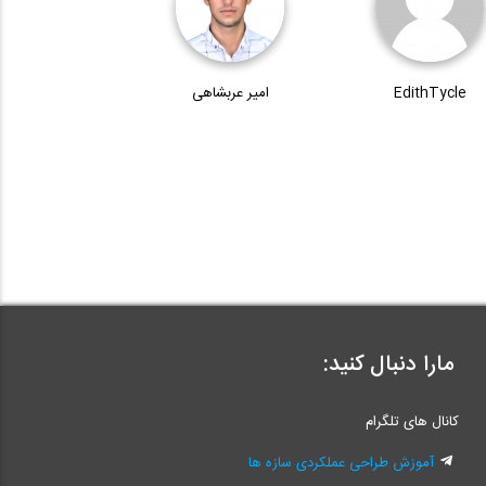
EdithTycle
امیر عربشاهی
مارا دنبال کنید:
کانال های تلگرام
آموزش طراحی عملکردی سازه ها