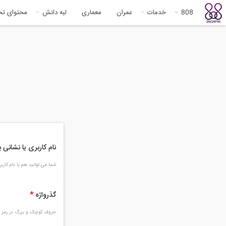
808
خدمات
عمران
معماری
لبه دانش
محتوای ت
نام کاربری یا نشانی
شما می توانید هم با نام کار
گذرواژه
*
حروف کوچک و بزرگ در رمز و