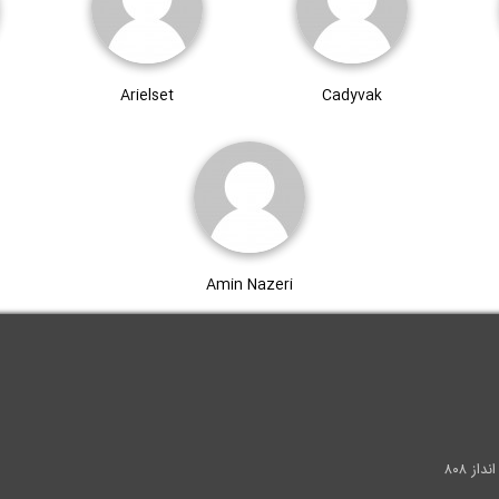
Arielset
Cadyvak
Amin Nazeri
.
ز ۸۰۸