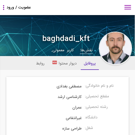
baghdadi_kft
نقش‌ها:
کاربر معمولی,
پروفایل
دیوار محتوا
روابط
نام و نام خانوادگی:
مصطفی بغدادی
مقطع تحصیلی:
کارشناسی ارشد
رشته تحصیلی:
عمران
دانشگاه:
غیرانتفاعی
شغل:
طراحی سازه