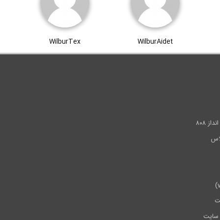
WilburTex
WilburAidet
.
ز ۸۰۸
ت
سایت