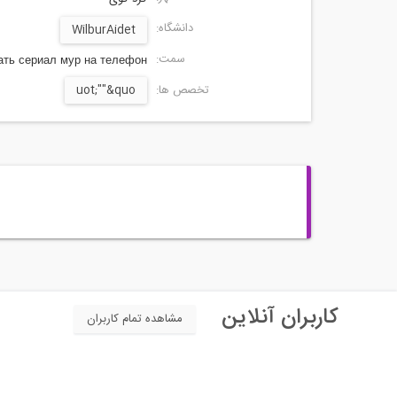
دانشگاه:
WilburAidet
سمت:
ать сериал мур на телефон
تخصص ها:
uot;""&quo
کاربران آنلاین
مشاهده تمام کاربران