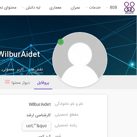
808
خدمات
عمران
معماری
لبه دانش
محتوای ت
WilburAidet
نقش‌ها:
کاربر معمولی,
پروفایل
دیوار محتوا
نام و نام خانوادگی:
WilburAidet
مقطع تحصیلی:
کارشناسی ارشد
رشته تحصیلی:
uot;""&quo
شهر:
کرد کوی