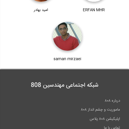
ERFAN MHR
امید بهادر
saman mirzaei
شبکه اجتماعی مهندسین 808
درباره ۸۰۸
ماموریت و چشم انداز ۸۰۸
اپلیکیشن ۸۰۸ پلاس
تماس با ما