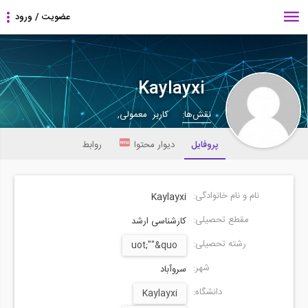
Kaylayxi
نقش‌ها:
کاربر معمولی,
پروفایل
دیوار محتوا
روابط
نام و نام خانوادگی:
Kaylayxi
مقطع تحصیلی:
کارشناسی ارشد
رشته تحصیلی:
uot;""&quo
شهر:
سروآباد
دانشگاه:
Kaylayxi