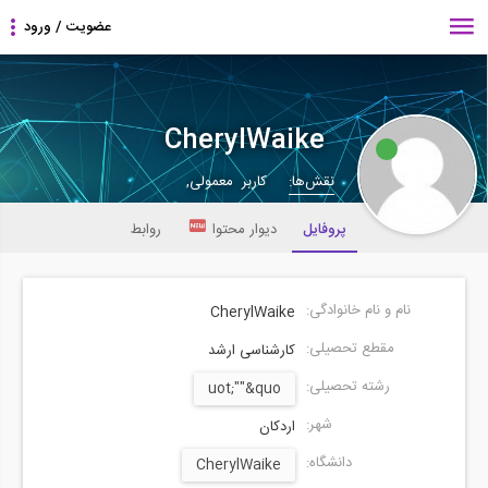
CherylWaike
نقش‌ها:
کاربر معمولی,
پروفایل
دیوار محتوا
روابط
نام و نام خانوادگی:
CherylWaike
مقطع تحصیلی:
کارشناسی ارشد
رشته تحصیلی:
uot;""&quo
شهر:
اردکان
دانشگاه:
CherylWaike