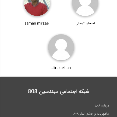
احسان توسلی
saman mirzaei
alirezakhan
شبکه اجتماعی مهندسین 808
درباره ۸۰۸
ماموریت و چشم انداز ۸۰۸