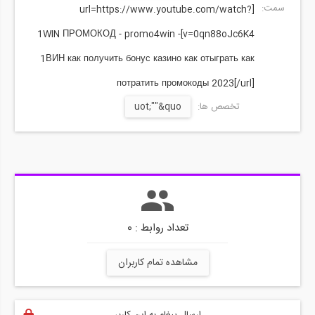
سمت:
[url=https://www.youtube.com/watch?
v=0qn88oJc6K4]1WIN ПРОМОКОД - promo4win -
1ВИН как получить бонус казино как отыграть как
потратить промокоды 2023[/url]
تخصص ها:
uot;""&quo
تعداد روابط : 0
مشاهده تمام کاربران