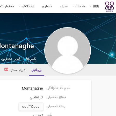
808
خدمات
عمران
معماری
لبه دانش
محتوای ت
ontanaghe
نقش‌ها:
کاربر معمولی,
پروفایل
دیوار محتوا
نام و نام خانوادگی:
Montanaghe
مقطع تحصیلی:
کارشناسی
رشته تحصیلی:
uot;""&quo
شهر:
کوهبنان