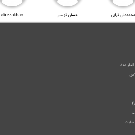
حمدعلی ترابی
احسان توسلی
alirezakhan
.
ز ۸۰۸
ت
سایت