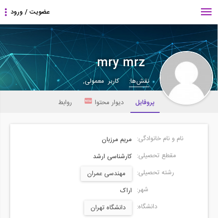
mry mrz
نقش‌ها:
کاربر معمولی,
پروفایل
دیوار محتوا
روابط
نام و نام خانوادگی:
مریم مرزبان
مقطع تحصیلی:
کارشناسی ارشد
رشته تحصیلی:
مهندسی عمران
شهر:
اراک
دانشگاه:
دانشگاه تهران