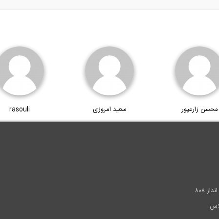
محسن زارعپور
سعید امروزی
rasouli
.
ز ۸۰۸