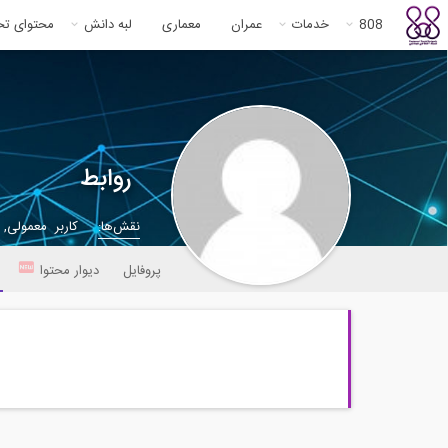
808
خدمات
عمران
معماری
لبه دانش
محتوای ت
روابط
نقش‌ها:
کاربر معمولی,
پروفایل
دیوار محتوا