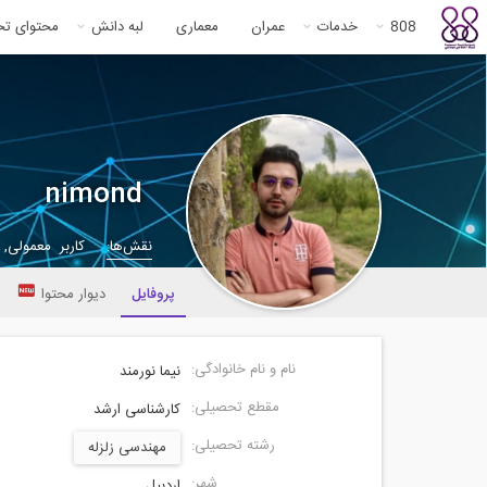
808
خدمات
عمران
معماری
لبه دانش
محتوای ت
nimond
نقش‌ها:
کاربر معمولی,
پروفایل
دیوار محتوا
نام و نام خانوادگی:
نیما نورمند
مقطع تحصیلی:
کارشناسی ارشد
رشته تحصیلی:
مهندسی زلزله
شهر:
اردبیل