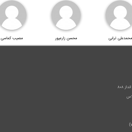
حمدعلی ترابی
محسن زارعپور
مصیب کماسی
.
ز ۸۰۸