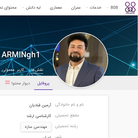
808
خدمات
عمران
معماری
لبه دانش
محتوای ت
ARMINgh1
نقش‌ها:
کاربر معمولی,
پروفایل
دیوار محتوا
نام و نام خانوادگی:
آرمین قبادیان
مقطع تحصیلی:
کارشناسی ارشد
رشته تحصیلی:
مهندسی سازه
شهر:
تهران