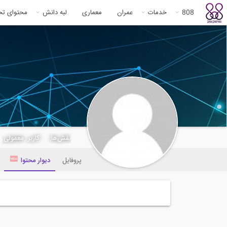
808
خدمات
عمران
معماری
لبه دانش
محتوای ت
saramoayer1991
نقش‌ها:
کاربر معمولی,
پروفایل
دیوار محتوا