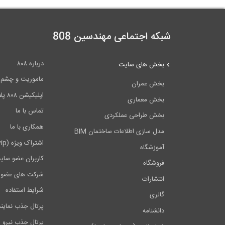
شبکه اجتماعی مهندسین 808
درباره ۸۰۸
بخش های سایت
ماموریت و چشم اندا
بخش عمران
اپلیکیشن ۸۰۸ پلاس
بخش معماری
تماس با ما
بخش طراحی عملکردی
همکاری با ما
مدل سازی اطلاعات ساختمان BIM
اشتراک ویژه (vip)
آموزشگاه
کاربران عضو سای
فروشگاه
شرکت های عضو 
انتشارات
شرایط استفاده
گالری
پرتال جذب نماین
دانشنامه
پرتال جذب نیرو