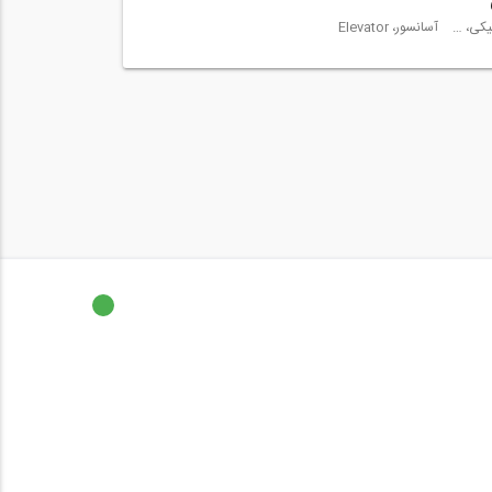
تاسیسات مکانیکی، Mechanical installations
آسانسور، Elevator