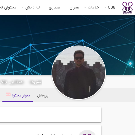
808
خدمات
عمران
معماری
لبه دانش
محتوای ت
eng.mazhari
نقش‌ها:
همکاران, Vip, مشاور,
پروفایل
دیوار محتوا