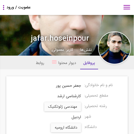
jafar.hoseinpour
نقش‌ها:
کاربر معمولی,
پروفایل
دیوار محتوا
روابط
نام و نام خانوادگی:
جعفر حسین پور
مقطع تحصیلی:
کارشناسی ارشد
رشته تحصیلی:
مهندسی ژئوتکنیک
شهر:
اردبیل
دانشگاه:
دانشگاه ارومیه