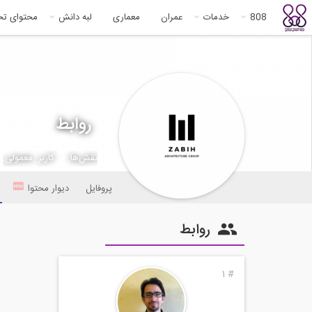
808
خدمات
عمران
معماری
لبه دانش
محتوای ت
روابط
نقش‌ها:
کاربر معمولی,
پروفایل
دیوار محتوا
روابط
1
#