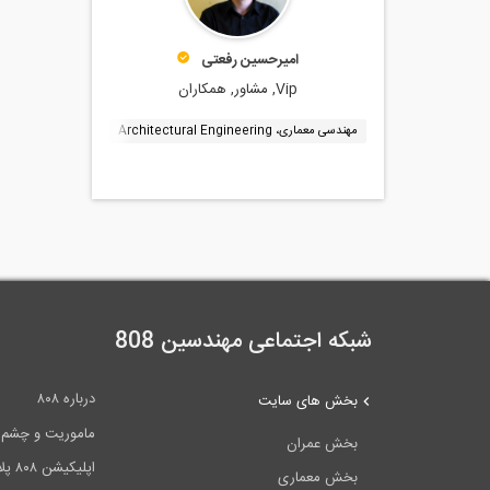
امیرحسین رفعتی
Vip, مشاور, همکاران
مهندسی معماری، Architectural Engineering
طراحی معماری
نرم
شبکه اجتماعی مهندسین 808
درباره ۸۰۸
بخش های سایت
ماموریت و چشم اندا
بخش عمران
اپلیکیشن ۸۰۸ پلاس
بخش معماری