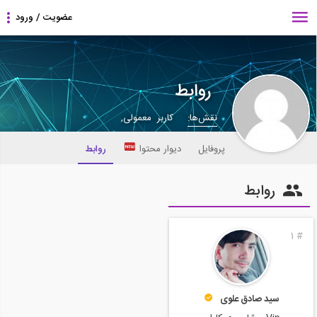
روابط
نقش‌ها:
کاربر معمولی,
پروفایل
دیوار محتوا
روابط
روابط
1
#
سید صادق علوی