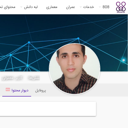
808
خدمات
عمران
معماری
لبه دانش
محتوای ت
j.zadhesh
نقش‌ها:
کاربر معمولی,
پروفایل
دیوار محتوا