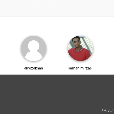
alirezakhan
saman mirzaei
.
ز ۸۰۸