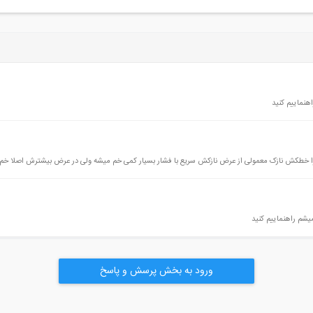
هنماییم کنید
 چرا خطکش نازک معمولی از عرض نازکش سریع با فشار بسیار کمی خم میشه ولی در عرض بیشترش اصلا خم
یشم راهنماییم کنید
ورود به بخش پرسش و پاسخ