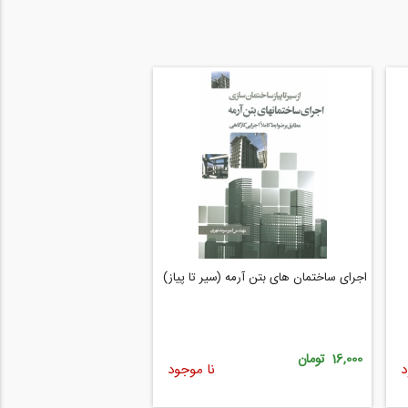
اجرای ساختمان های بتن آرمه (سیر تا پیاز)
16,000 تومان
د
نا موجود