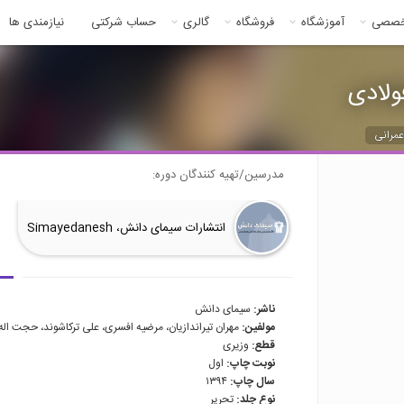
خصصی
آموزشگاه
فروشگاه
گالری
حساب شرکتی
نیازمندی ها
ولادی
مرانی
مدرسین/تهیه کنندگان دوره:
انتشارات سیمای دانش، Simayedanesh
ناشر:
سیمای دانش
مولفین:
مهران تیراندازیان، مرضیه افسری، علی ترکاشوند، حجت اله
قطع:
وزیری
نوبت چاپ:
اول
سال چاپ:
۱۳۹۴
نوع جلد:
تحریر