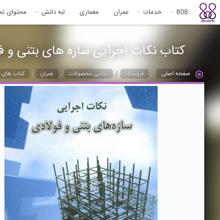
808
خدمات
عمران
معماری
لبه دانش
محتوای ت
کتاب نکات اجرایی سازه های بتنی و ف
/
/
/
/
صفحه اصلی
فروشگاه
تمامی محصولات
عمران
کتاب های ع