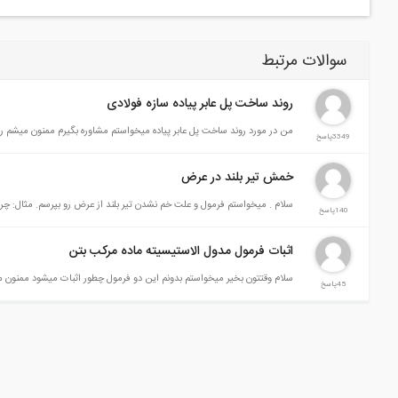
سوالات مرتبط
روند ساخت پل عابر پیاده سازه فولادی
من در مورد روند ساخت پل عابر پیاده میخواستم مشاوره بگیرم ممنون میشم را
3349پاسخ
خمش تیر بلند در عرض
سلام . میخواستم فرمول و علت خم نشدن تیر بلند از عرض رو بپرسم. مثال:
140پاسخ
اثبات فرمول مدول الاستیسیته ماده مرکب بتن
سلام وقتتون بخیر میخواستم بدونم این دو فرمول چطور اثبات میشود ممنون م
45پاسخ