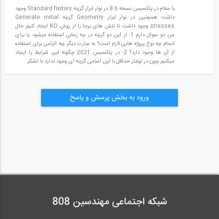
با سلام در پلکسیس نسخه 8.6 در نوار ابزار گزینه Standard fixities وجود
داشت همچنین در نوار ابزار Geometry گزینه Generate initial
stresses وجود داشت تا تنش های برجا را از روش KO ایجاد کنیم حال
من دو سوال دارم 1- از این دو گزینه در چه زمانی استفاده میشود یا برای
انجام چه نوع پروژه هایی لازم است؟ به عبارت دیگر چه الزامی برای استفاده
از آن ها وجود دارد؟ 2- در پلکسیس 2021 چگونه این شرایط را ایجاد
میکنیم چون در تولبار حداقل با این اسامی گزینه ای وجود ندارد با تشکر
ورود به بخش پرسش و پاسخ
شبکه اجتماعی مهندسین 808