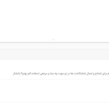
اک
ن در مقابل نیروی برشی
م برای اصلاح و اعمال شتابنگاشت ها در دو جهت چه مبنا و مرجعی استفاده کنم بهتره؟ باتشکر