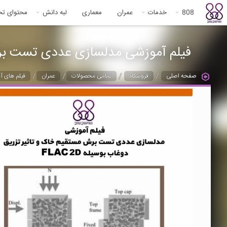
808
خدمات
عمران
معماری
لبه دانش
محتوای ت
فیلم آموزشی مدلسازی عددی تست برش مس
/
/
/
/
صفحه اصلی
فروشگاه
تمامی محصولات
عمران
فیلم های آ