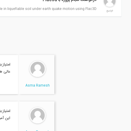
درخواست انجام پروژه با Flac3d
ile in liquefiable soil under earth quake motion using Flac3D
0پاسخ
امتیاز 
عالی ه
Asma Ramesh
امتیاز 
این آمو