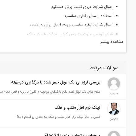
اعمال شرایط مرزی تست برش مستقیم
استفاده از مدل رفتاری مناسب
اعمال شرایط اولیه مناسب جهت اعمال برش در نمونه
فیش نویسی جهت مشخص کردن نفوذ دوغاب در خاک
مشاهده بیشتر
اعمال تنش برشی در خاک جهت بررسی میزان افزایش مقاومت برشی خ
بررسی کانتور تنش ها و کرنش ها در حالت بدون تزریق و با تزریق سیما
فیش نویسی جهت رسم منحنی نیروی برشی در مقابل جابجایی برشی
سوالات مرتبط
بررسی لرزه ای یک تونل حفر شده با بارگذاری دوجهته
سلام برای یک تونل قصد دارم بارگذاری دوجهته (افقی) با زلزله واقعی انجام بد
19پاسخ
لینک نرم افزار متلب و فلک
کسی تا حالا لینک نرم افزار متلب و فلک سه بعدی رو انجام داده؟
51پاسخ