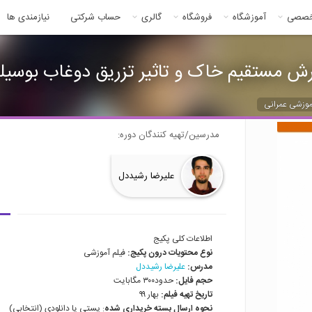
خصصی
آموزشگاه
فروشگاه
گالری
حساب شرکتی
نیازمندی ها
تقیم خاک و تاثیر تزریق دوغاب بوسیله LAC 2D
موزشی عمرانی
مدرسین/تهیه کنندگان دوره:
علیرضا رشیددل
اطلاعات کلی پکیج
نوع محتویات درون پکیج:
فیلم آموزشی
مدرس:
علیرضا رشیددل
حجم فایل:
حدود۳۰۰ مگابایت
تاریخ تهیه فیلم:
بهار ۹۹
نحوه ارسال بسته خریداری شده
: پستی یا دانلودی (انتخابی)