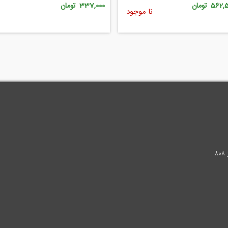
562 تومان
337,000 تومان
نا موجود
.
۸