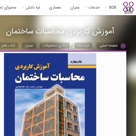
808
خدمات
عمران
معماری
لبه دانش
محتوای ت
آموزش کاربردی محاسبات ساختمان
/
/
/
/
صفحه اصلی
فروشگاه
تمامی محصولات
عمران
کتاب های ع