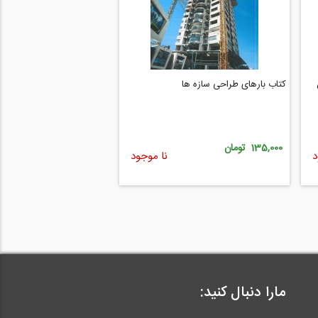
کتاب بارهای طراحی سازه ها
135,000 تومان
د
نا موجود
مارا دنبال کنید: