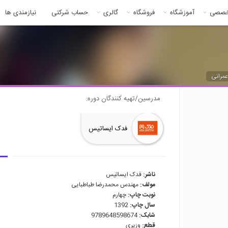
خصصی
آموزشگاه
فروشگاه
گالری
حساب شرکتی
نیازمندی ها
مرانی
مدرسین/تهیه کنندگان دوره:
فدک ایساتیس
ناشر:
فدک ایساتیس
مولف:
مهندس محمدرضا طباطبایی
نوبت چاپ:
چهارم
سال چاپ:
1392
شابک:
9789648598674
قطع:
وزیری