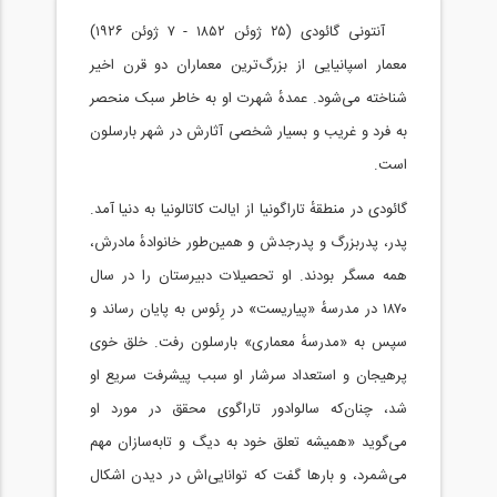
آنتونی گائودی (۲۵ ژوئن ۱۸۵۲ - ۷ ژوئن ۱۹۲۶)
معمار اسپانیایی از بزرگ‌ترین معماران دو قرن اخیر
شناخته می‌شود. عمدهٔ شهرت او به خاطر سبک منحصر
به فرد و غریب و بسیار شخصی آثارش در شهر بارسلون
است.
گائودی در منطقهٔ تاراگونیا از ایالت کاتالونیا به دنیا آمد.
پدر، پدربزرگ و پدرجدش و همین‌طور خانوادهٔ مادرش،
همه مسگر بودند. او تحصیلات دبیرستان را در سال
۱۸۷۰ در مدرسهٔ «پیاریست» در رِئوس به پایان رساند و
سپس به «مدرسهٔ معماری» بارسلون رفت. خلق خوی
پرهیجان و استعداد سرشار او سبب پیشرفت سریع او
شد، چنان‌که سالوادور تاراگوی محقق در مورد او
می‌گوید «همیشه تعلق خود به دیگ و تابه‌سازان مهم
می‌شمرد، و بارها گفت که توانایی‌اش در دیدن اشکال