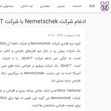
808
خدمات
عمران
معماری
لبه دانش
محتوای ت
ادغام شرکت Nemetschek با شرکت ADAPT (شرکت نرم افزاری طراحی سقف های پس تنیده)
15 ارديبهشت 1399 - 16:16
یک شرکت پیش رو در بازار نرم افزارهای طراحی و آنالیز سا
است، به تازگی خبر ادغام شرکت PT
است. ADAPT یک شرکت پیشرو در طراحی سازه های بتنی
آمریکا است.به این ترتیب Nemetschek به
طراحی سازه تبدیل شد.
Viktor Várkonyiمدیر ارشد بخش برنامه ریزی و طراحی
برای صنعت طراحی ساختمان ها است.