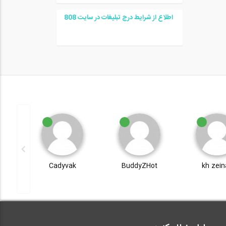
اطلاع از شرایط درج تبلیغات در سایت
08
8
kh zeina
BuddyZHot
Cadyvak
م
ذ