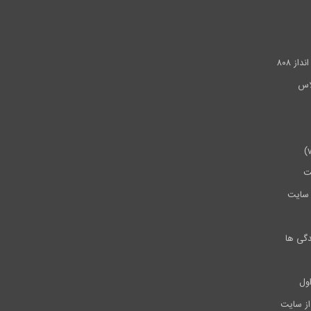
.
ز ۸۰۸
ت
سایت
دگی ها
ول
از سایت