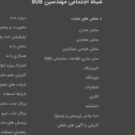
شبکه اجتماعی مهندسین 808
درباره ۸۰۸
بخش های سایت
ماموریت و چشم اندا
بخش عمران
اپلیکیشن ۸۰۸ پلاس
بخش معماری
تماس با ما
بخش طراحی عملکردی
همکاری با ما
مدل سازی اطلاعات ساختمان BIM
اشتراک ویژه (vip)
آموزشگاه
کاربران عضو سای
فروشگاه
شرکت های عضو 
انتشارات
شرایط استفاده
گالری
پرتال جذب نماین
دانشنامه
پرتال جذب نیرو
۸۰۸ پلاس (پرسش و پاسخ)
پرسش های متدا
کاریابی و آگهی های شغلی
راهنمای استفاده 