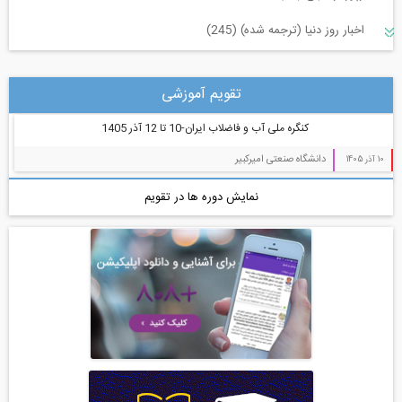
اخبار روز دنیا (ترجمه شده) (245)
سازه و زلزله و خاک (225)
تقویم آموزشی
مدیریت پروژه (55)
کنگره ملی آب و فاضلاب ایران-10 تا 12 آذر 1405
معماری (544)
دانشگاه صنعتی امیرکبیر
10 آذر 1405
آب، راه، محیط زیست (91)
نمایش دوره ها در تقویم