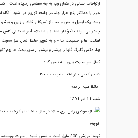
ارتباطات انسانی در فضای وب به چه سطحی رسیده است . کسانی
هزار یا حداکثر پنج هزار جلد در جامعه توزیع می شود. آنگاه 
رسد. یک ایمیل با متن واحد ، از آمریکا و کانادا و ژاپن و بوشه
چقدر می تواند تاثیرگذار باشد ؟ و اما کلام آخر اینکه ای کاش ما
لطافت ها و صمیمت ها - و به تعبیر حافظ کمالِ سرّ محبت - نی
بهار عکس گلبرگ گلها را پیشتر و بیشتر از سایر بحث ها بهم "فورو
کمالِ سرِ محبت ببین ، نه نقصِ گناه
که هر که بی هنر افتد ، نظر به عیب کند
حافظ علیه الرحمه
شنبه 11 آذر 1391
توجه:
گروه آموزشی 808 مایل است تا ضمن شنیدن نظرات نویسنده