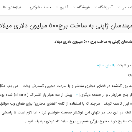
خصصی
آموزشگاه
فروشگاه
گالری
حساب شرکتی
نیازمندی ها
 به ساخت برج٥٠٠ ميليون دلاری میلاد
پنی به ساخت برج ٥٠٠ ميليون دلاری میلاد
 در شرکت
یادمان سازه
پن
ند روز گذشته در فضای مجازی منتشر و با سرعت عجیبی گسترش یافت . من باب مثال
نج هزاربار ، و از صفحه دیگری|
+
| بیش از سه هزار بار اشتراک 
 ابراز تاسف کردند . هرچند که با استفاده از کلمه "فضای مجازی" برای فضای وب موافق 
البته در این باب در انتهای این نوشتار صحبت خواهیم کرد - اما لازم است تا پاسخی ب
ات مطرح درباب طرح بزرگی همچون برج میلاد تاحدودی برطرف شود .