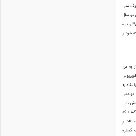
 یک متن
 دو سال
! و تازه
ه شود و
و روز دوازده بار به من
ویزیونی
نگاه به
ی مهندس
موش نمی
گفتند که
باطات و
ه گستره