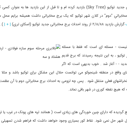
2) چندین نوبت از برج مخابراتی قدیم توکیو و برج مخابراتی جدید توکیو (Sky Tree) بازدید کرده ام و تا قبل از این بازدید ها به 
خابراتیِ "دوم" در کلان شهر توکیو که یک برج مخابراتی داشت همیشه برایم محل س
ک
گزارش بازدید ۲/۸/۸۸ از روند احداث برج مخابراتی جدید توکیو (اسکای تری)
| + |
).
نیست - مسئله ای است که فقط با مسئله
وکیو ، به این نتیجه رسیدند که برج قدیم
دید - - آغاز شد . خوب بدیهی است که اگر
ای واقع در منطقه شینجوکو می توانست حلال این مشکل برای توکیو باشد و مثلا 
انخراشهای فعلی منتقل شود . پس چه لزومی به احداث برج مخابراتی دوم با آن عظمت 
 که هیچ نقطه کوری در شهر باقی نماند.
قع گردیده که دارای چین خوردگی های زیادی است ( همانند تپه های پونک در غرب یا ته
مال شهر حل نمی شود. نقاط کور بسیاری وجود خواهد داشت که فراهم شدن تسهیلی