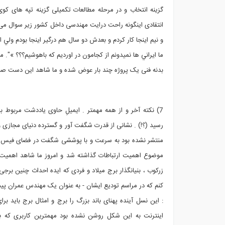
گزینه انتخاب و در مرحله مطالعات تکمیلی گزینه تپه های کو
انتقادی اینگونه راحت درایت مهندسی داخل کشور زیر سوال می ر
و نيم اينجا كار كردم و بعدش دو سال هم درگير اينجا بودم ولي 
ما ايراني ها نميدونم از كجامون در اورديم كه باهوشيم؟؟؟ 
بدنه فنی یک پروژه چند بار عوض شده و ما شاهد این دست صح
رسید (؟!) . نشانی از قدرت شگفت آور و گسترده دنیای مجازی و
منتشر نشده بود به سرعت و با پوششی شگفت در فضای فیس بوک و
موضوع اهمیت ارتباطات گذاشته شد و امروز ما شاهد اهمیت 
زرکوب ، بنیانگذار برج میلاد و فردی که ایده احداث چنین برج
کنم که در مراسم تودیع ایشان - به عنوان یک مهندس عمران پیشکس
: این نسل آینده پهنای باند بزرگ را برج و امثال برج باید ب
اینترنت به این شکل روشن نشده بود مهمترین کاربری که برا