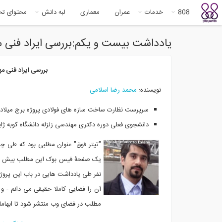
808
خدمات
عمران
معماری
لبه دانش
محتوای ت
یادداشت بیست و یکم:بررسی ایراد فنی مهندسان ژاپنی
بررسی ایراد فنی مهندسان ژا
نویسنده:
محمد رضا اسلامی
سرپرست نظارت ساخت سازه های فولادی پروژه برج میلاد
دانشجوی فعلی دوره دکتری مهندسی زلزله دانشگاه کوبه ژا
"تیتر فوق" عنوان مطلبی بود که طی چ
یک صفحۀ فیس بوک این مطلب بیش از پ
نفر طی یادداشت هایی در باب این پروژه
آن را فضایی کاملا حقیقی می دانم - و 
مطلب در فضای وب منتشر شود تا ابهام