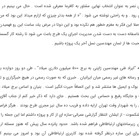
ی نصر به عنوان انتخاب نهایی مشاور به کافرما معرفی شده است . حال می بینیم در
ود . و به راحتی نوشته می شود : "« از همه بدتر چيزي كه ازارم ميداد اين بود كه من
اصلا اين فكر به مغزم خطور هم نكرده بود و اين دوتا در عرض يك ساعت اين رو فهميدن!!
»". متاسفانه دست به دست شدن مدیریت اجرای یک طرح باعث می شود تا رشته کار گسست
بت ها از لسان مهندسین نسل آخر یک پروژه باشیم .
7) نکته آخر و از همه مهمتر . ایمیلِ حاوی یاددشت مربوط به "ایراد فنی مهندسین ژاپنی به برج ۵۰۰ میلیون دلاری میلاد" ، طی د
 رسانه های غیر رسمی میان ایرانیان . خبری که به صورت رسمی در هیچ خبرگزاری و تل
 ایمیل ها منتشر شد و این انصافاً حیرت انگیز است . بنیان و اساس برج میلاد با 
و جایگاه رفیع و حساس این بحث هستیم . جای دارد که ذکر خیر کنم از جناب آقا
ی را به شهردار وقت تهران ارایه داده و قریب ده سال نیز مجری طرح بودند . هرگز فرا
وت - از ایشان انتظار گزارشی عمرانی-سازه ای از کار و پروژه داشتم اما این جمله را 
رای زیرساختهای ارتباطاطی فراهم شده باشد. حدود پانزده سال پیش که هنوز مسئله ارت
ی این سازه درنظر گرفته شده بود کاربری ارتباطاطی آن بود و امروز می بینیم ک