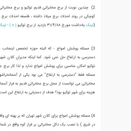
کوچکی در روند احداث برج میلاد داشته ، فلسفه احداث برج م
(
لینک
یادداشت مورخ ۳۱/۴/۸۸ بازدید از برج توکیو
| + |
-
لین
3) مسئله پوشش امواج - که البته حوزه تخصص اینجانب 
دسترسی به ارتفاع حل نمی شود. کما اینکه مدیران کلان شهر ت
توکیو امکان مناسبی برای پوشش امواج ندارد و لذا کار برج ج
مسئله فقط "دسترسی به ارتفاع" می بود یکی از آسمانخراشه
مخابراتی می توانست از محل برج مخابراتی قدیم به فراز آسم
هزینه برای شهر توکیو بود؟ هدف از دستیابی به ارتفاع این است
4) مسئله پوشش امواج برای کلان شهر تهران که بر پهنه ای وا
در شرق ) با نصب یک دکل مخابراتی بر فراز کوه واقع در ش