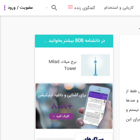
کاریابی و استخدام
گفتگوی زنده
در دانشنامه 808 بیشتر بخوانید ...
برج میلاد، Milad
Tower
 فقط از
( share) شده بود و صدها
نیستم و
رای این