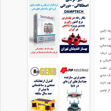
وه ژاپنی
ن - جزو
هندسانی
ن درباب
براتی و
ان نصب
کیک جدی
د دارند
از چنین