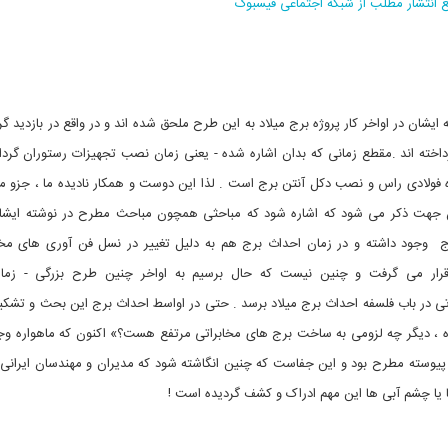
ع انتشار مطلب از شبکه اجتماعی فیسبوک
 ایشان در اواخر کار پروژه برج میلاد به این طرح ملحق شده اند و در واقع در بازدید گر
داخته اند .مقطع زمانی که بدان اشاره شده - یعنی زمان نصب تجهیزات رستوران گردا
زه فولادی راس و نصب دکل آنتن برج است . لذا این دوست و همکار نادیده ما ، جزو م
ز آن جهت ذکر می شود که اشاره شود که مباحثی همچون مباحث مطرح در نوشته ایشا
ج وجود داشته و در زمان احداث برج هم به دلیل تغییر در نسل فن آوری های مخا
قرار می گرفت و چنین نیست که حال برسیم به اواخر چنین طرح بزرگی - زم
اتی در باب فلسفه احداث برج میلاد برسد . حتی در اواسط احداث برج این بحث و تش
ره ، دیگر چه لزومی به ساخت برج های مخابراتی مرتفع هست؟» اکنون که ماهواره وجو
، پیوسته مطرح بود و این جفاست که چنین انگاشته شود که مدیران و مهندسان ایرانی 
ا یا چشم آبی ها این مهم ادراک و کشف گردیده است !