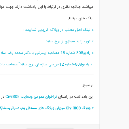
میباشند چنانچه نظری در ارتباط با این یادداشت دارند جهت موث
لینک های مرتبط:
» لینک اصل مطلب در وبلاگ ارزیابی شتابزده+
» تور بازدید مجازی از برج میلاد
» رادیو808-شماره 18-مصاحبه اینترنتی با دکتر محمد رضا اسلامی
» رادیو808-شماره 12-بررسی سازه ای برج میلاد"،مصاحبه با
د
توضیح:
این یادداشت در راستای
فراخوان عمومی وبسایت Civil808
در 
» وبلاگ Civil808 میزبان وبلاگ های مستقل وب عمرانی،مشارکت در تجربه نگاری