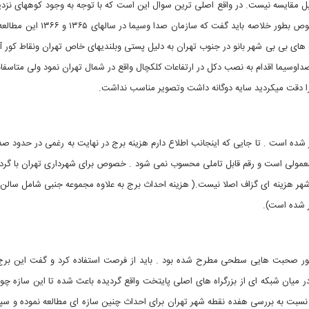
بل مقایسه نیست. در واقع اصلی ترین سوال این است که با توجه به وجود کوههای نزدی
در شمال تهران چرا از این ظر فیت استفاده نشده ؟ در این خصوص بطور خلاصه باید گفت ک
په های بی بی شهر بانو در جنوب تهران به دلیل پستی وبلندیهای خاص تهران ونقاط کور آ
ر نیست ؛ مع الوصف و مع الاسف در سالهای ۱۳۷۵ و ۱۳۷۶ صداوسیما اقدام به نصب دکل در ارتفاعات کلکچال واقع در شمال تهران نمود ولی متاس
ی را دقت میکردید سایه دوگانه داشت وتصویر مناسب نداشت.
کر شده است . تا جایی که اینجانب اطلاع دارم هزینه برج در نهایت به رغمی در حدود ص
 معمولی است و رقم قابل تاملی محسوب نمی شود . خصوص برای شهرداری تهران با گر
 شهر هزینه ای گزاف اصلا نیست.( هزینه احداث برج به علاوه مجموعه جنبی شامل سال
کور صحبت هایی سطحی مطرح شده بود . باید از فرصت استفاده کرد و گفت این برج
 میان شبکه ای از بزرگراه های اصلی پایتخت واقع گردیده باعث شده تا این سازه چو
ح نسبت به بررسی هفده نقطه شهر تهران برای احداث چنین سازه ای مطالعه نموده و س