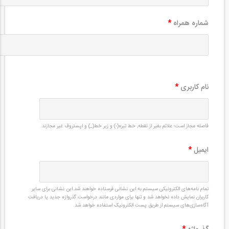
شماره همراه
*
نام کاربری
*
فاصله مجاز است؛ علائم بغیر از نقطه, خط تیره(-) و زیر خط(_) و اپستروف غیر مجازند.
ایمیل
*
تمام نامه‌های الکترونیکی سیستم به این نشانی فرستاده خواهند شد.این نشانی برای سایر
کاربران نمایش داده نخواهد شد و تنها برای مواردی مانند درخواست گذرواژه جدید یا دریافت
آگاه‌سازی‌های سیستم از طریق پست الکترونیک استفاده خواهد شد.