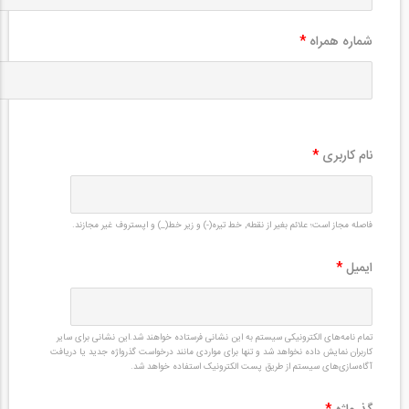
شماره همراه
*
نام کاربری
*
فاصله مجاز است؛ علائم بغیر از نقطه, خط تیره(-) و زیر خط(_) و اپستروف غیر مجازند.
ایمیل
*
تمام نامه‌های الکترونیکی سیستم به این نشانی فرستاده خواهند شد.این نشانی برای سایر
کاربران نمایش داده نخواهد شد و تنها برای مواردی مانند درخواست گذرواژه جدید یا دریافت
آگاه‌سازی‌های سیستم از طریق پست الکترونیک استفاده خواهد شد.