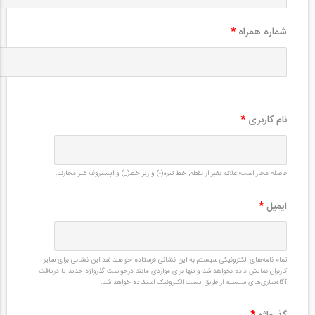
شماره همراه
*
نام کاربری
*
فاصله مجاز است؛ علائم بغیر از نقطه, خط تیره(-) و زیر خط(_) و اپستروف غیر مجازند.
ایمیل
*
تمام نامه‌های الکترونیکی سیستم به این نشانی فرستاده خواهند شد.این نشانی برای سایر
کاربران نمایش داده نخواهد شد و تنها برای مواردی مانند درخواست گذرواژه جدید یا دریافت
آگاه‌سازی‌های سیستم از طریق پست الکترونیک استفاده خواهد شد.