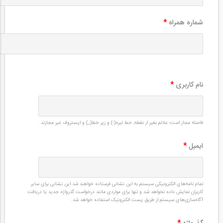
شماره همراه
*
نام کاربری
*
فاصله مجاز است؛ علائم بغیر از نقطه, خط تیره(-) و زیر خط(_) و اپستروف غیر مجازند.
ایمیل
*
تمام نامه‌های الکترونیکی سیستم به این نشانی فرستاده خواهند شد.این نشانی برای سایر
کاربران نمایش داده نخواهد شد و تنها برای مواردی مانند درخواست گذرواژه جدید یا دریافت
آگاه‌سازی‌های سیستم از طریق پست الکترونیک استفاده خواهد شد.