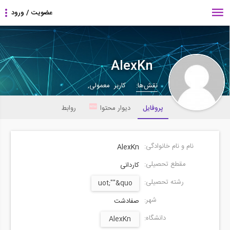
AlexKn
نقش‌ها:
کاربر معمولی,
پروفایل
دیوار محتوا
روابط
نام و نام خانوادگی:
AlexKn
مقطع تحصیلی:
کاردانی
رشته تحصیلی:
uot;""&quo
شهر:
صفادشت
دانشگاه:
AlexKn