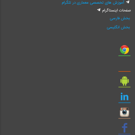
آموزش های تخصصی معماری در تلگرام
- تعيين فاصله عمودي
صفحات اینستاگرام
بخش فارسی
- الگوهاي چيدمان
بخش انگلیسی
تنظيمات
Mullion ها در حالت Store Front
- ايجاد Mullion هاي افقي
- ايجاد Mullion هاي عمودي
- تعيين سطح مقطع Mullion ها
تنظيمات
Panel ها در حالت Store Front
- تعيين متريال پنلها
- تعين نوع پنلها
- تغيير پنلها
قرار دادن درب و پنجره در حالت بخش اول
Store Front قرار دادن درب و