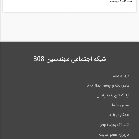
مشاهده بیشتر
ترسيم ديوارهاي متقاطع
- همخواني لايه هاي ديوراهاي مجاور
ويرايش ديوار
- Edit Profile
- Wall Sweep
شبکه اجتماعی مهندسین 808
- Wall Revel
درباره ۸۰۸
محل ترسيم كف در تقاطع با ديوار
ماموریت و چشم انداز ۸۰۸
- ترسيم كف در
نقشه
هاي فاز يك
اپلیکیشن ۸۰۸ پلاس
- ترسيم كف در نقشه هاي فاز دو
تماس با ما
فصل دوم : كف، بام و سقف كاذب
همکاری با ما
اشتراک ویژه (vip)
لايه بندي كفها ، سقف كاب ، بامها
کاربران عضو سایت