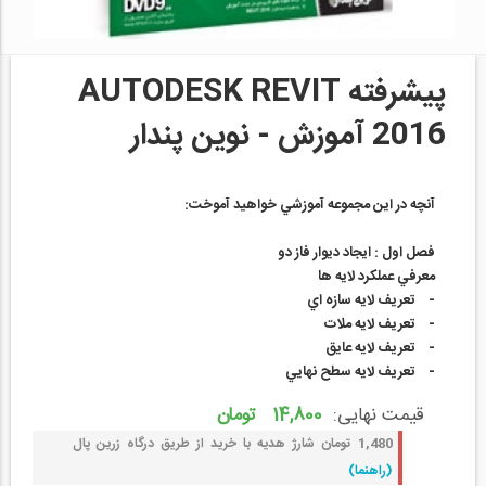
پيشرفته
AUTODESK REVIT
2016 آموزش - نوین پندار
آنچه در اين مجموعه آموزشي خواهيد آموخت
:
فصل اول : ايجاد ديوار فاز دو
معرفي عملكرد لايه ها
- تعريف لايه سازه اي
- تعريف لايه ملات
- تعريف لايه عايق
- تعريف لايه سطح نهايي
قیمت نهایی:
14,800 تومان
1,480 تومان شارژ هدیه با خرید از طریق درگاه زرین پال
(راهنما)