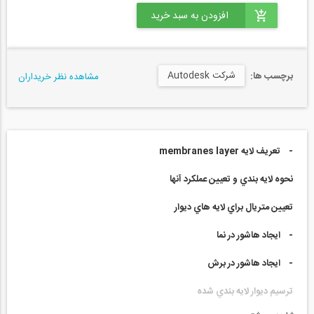
شرکت Autodesk
برچسب ها:
مشاهده نظر خریداران
- تعريف لايه membranes layer
نحوه لايه بندي و تعيين عملكرد آنها
تعيين متريال براي لايه هاي ديوار
- ايجاد هاشور در نما
- ايجاد هاشور در برش
ترسيم ديوار لايه بندي شده