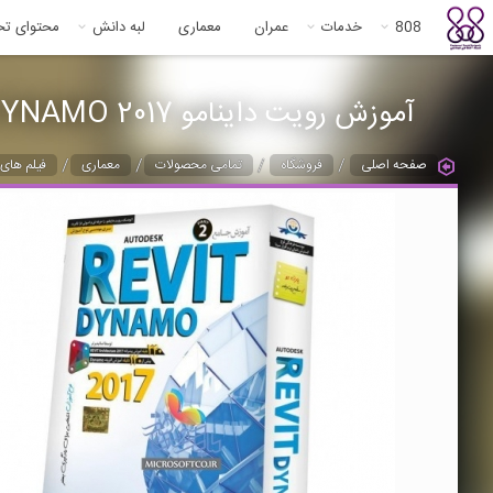
808
خدمات
عمران
معماری
لبه دانش
محتوای ت
آموزش رویت داینامو REVIT DYNAMO 2017
/
/
/
/
صفحه اصلی
فروشگاه
تمامی محصولات
معماری
فیلم های