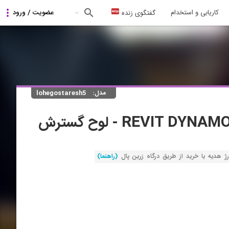
کاریابی و استخدام
گفتگوی زنده
مدل:
lohegostaresh5
لوح گسترش
(راهنما)