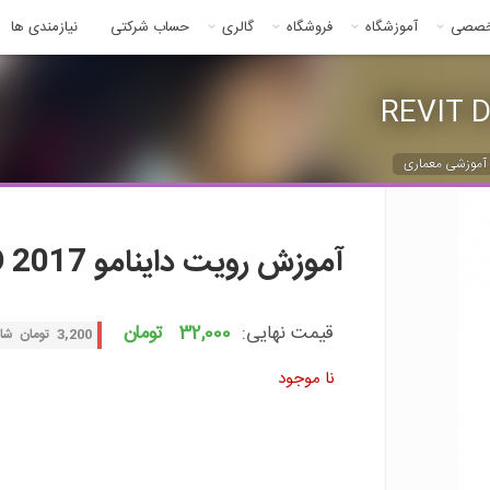
خصصی
آموزشگاه
فروشگاه
گالری
حساب شرکتی
نیازمندی ها
 آموزشی معماری
آموزش رویت داینامو
REVIT DYNAMO 2017 -
قیمت نهایی:
32,000 تومان
3,200 تومان شارژ هدیه با خرید از طریق درگاه زرین پال
نا موجود