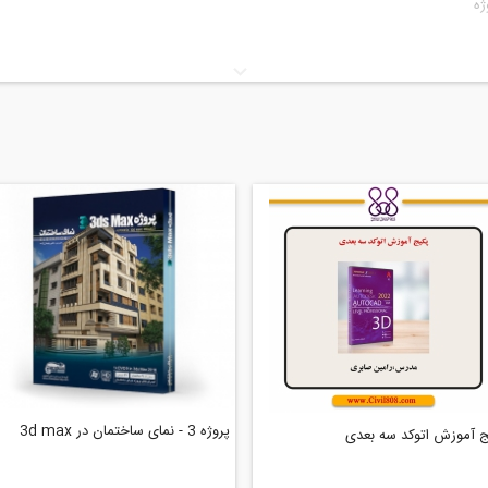
ژه
ژه
جی
پروژه 3 - نمای ساختمان در 3d max
 آموزش اتوکد سه بعدی
شید