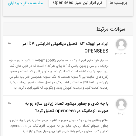
نرم افزار اپن سیز، OpenSees
برچسب ها:
مشاهده نظر خریداران
سوالات مرتبط
ایراد در ایبوک ۸۳: تحلیل دینامیکی افزایشی IDA در
OPENSEES
1138پاسخ
مطابق خود متن این ایبوک و همچنین femap695تعداد رکورد های حوزه
نزدیک با پالس و بدون پالس 14 تا برای هر کدام است که در فایل های شما
این مورد رغایت نشده است .تعدادرکوردهای بدون پالس کم است در ضمن
رکوردهای سایت پیر 5ستونه هستند نه تک ستونه همچنین ضرایب مقیاس
رکوردهای شما اشتباه است . لطفا وقتی در اصل مطلب تغییر ایجاد میکنید
رعایت امانت کنید و درست اموزش بدید و بگویید که تغییر ایجاد کرده ایم
با چه کدی و چطور میشود تعداد زیادی سازه رو به
صورت اتوماتیک در opensees تحلیل کرد؟
2پاسخ
سلام وقتتون بخیر ، یک سوال فوری داشتم ، میخواستم بدونم با چه کدی و
چطور میتونم تعداد زیادی سازه رو به صورت اتوماتیک در opensees
تحلیل کنم ، ممنون میشم راهنماییم کنید چون خیلی بهش نیاز دارم