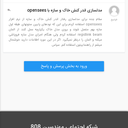
مدلسازی اندر کنش خاک و سازه با opensees
سلام بنده برای مدلسازی رفتار اندر کنش خاک و سازه از نرم افزار
0پاسخ
opensees استفاده کردم.برای این که نودهای پایین ستونهای طبقه اول
سازه بهم متصل شوند و بروی مدل خاک یکپارچه عمل کنند از المان
regidlink beam استفاده کردم ولی هنگام اجرای مدل سازه فروپاشی
میکنه و المان را درنظر نمیگیرد. اگر در این مورد اطلاعات دارید خوشحال
میشم از راهنماییتون استفاده کنم. سپاس
ورود به بخش پرسش و پاسخ
شبکه اجتماعی مهندسین 808