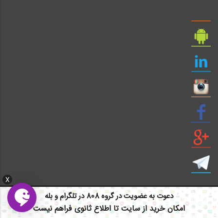
X
دعوت به عضویت در گروه 808 در تلگرام و بله
امکان خرید از سایت تا اطلاع ثانوی فراهم نیست
ایمیل: info civil808.com | ایمیل: saze808 gmail.com