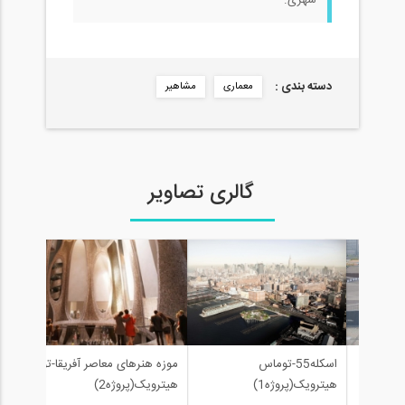
شهری.
دسته بندی :
معماری
مشاهیر
گالری تصاویر
دانش
شانگهای-
اسکله55-توماس
موزه هنرهای معاصر آفریقا-توماس
توپی
ه8)
هیترویک(پروژه1)
هیترویک(پروژه2)
هیترو