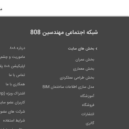
مح
شبکه اجتماعی مهندسین 808
درباره ۸۰۸
بخش های سایت
ماموریت و چشم اندا
بخش عمران
اپلیکیشن ۸۰۸ پلاس
بخش معماری
تماس با ما
بخش طراحی عملکردی
همکاری با ما
مدل سازی اطلاعات ساختمان BIM
اشتراک ویژه (vip)
آموزشگاه
کاربران عضو سای
فروشگاه
شرکت های عضو 
انتشارات
شرایط استفاده
گالری