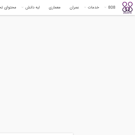
808
خدمات
عمران
معماری
لبه دانش
محتوای ت