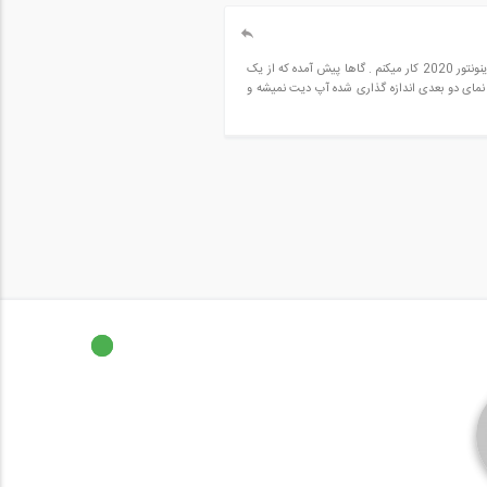
با سلام و عرض ادب خدمت اساتید و کاربران عزیز و با تشکر از دست اندرکاران سایت 808 .من از حضور عزیزان سوالی داشتم من با نرم افزار اینونتور 2020 کار میکنم . گاها پیش آمده که از یک
نمای دو بعدی اندازه گذاری شده آپ دیت نمیشه و