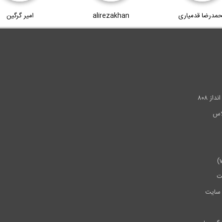
مدرضا قدمیاری
alirezakhan
امیر گرگین
.
ز ۸۰۸
ت
سایت