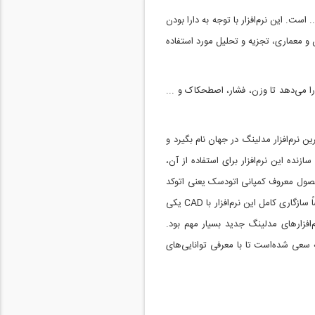
 و ... است. این نرم‌افزار با توجه به دارا بودن
 معماری، تجزیه و تحلیل مورد استفاده
ن امکان را می‌دهد تا وزن، فشار، اصطحکاک و ...
 ۱۳ این نرم‌افزار را عرضه کرد. توانایی این نرم‌افزار باعث شد که در سال ۲۰۰۶-۲۰۰۷ پرفروشترین نرم‌افزار مدلینگ در جهان نام بگیرد و
ازنده این نرم‌افزار برای استفاده از آن،
 بود تا اینکه در سال ۲۰۰۶؛ این نرم‌افزار همراه با دیگر محصول معروف کمپانی اتودسک یعنی اتوکد
و مکانیکال دسکتاپ به بازار عرضه شد و از آن تاریخ به بعد اینونتور، کم‌کم جای خود را در میان کاربران این رشته باز کرد. خصوصاً سازگاری کامل این نرم‌افزار با CAD یکی
‌افزارهای مدلینگ جدید بسیار مهم بود.
سعی شده‌است تا با معرفی توانایی‌های