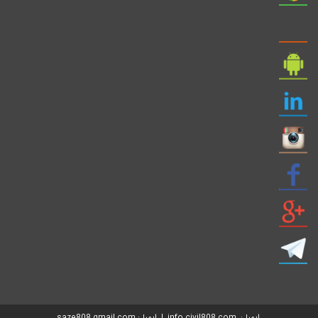
ایمیل: info civil808.com | ایمیل: saze808 gmail.com